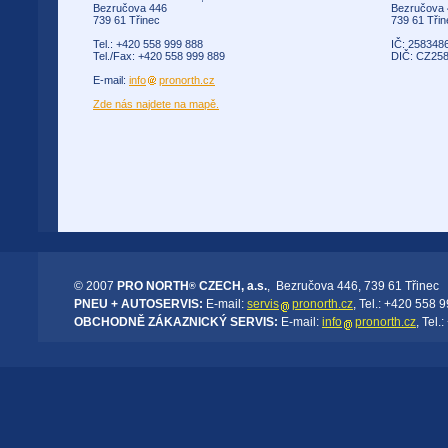
Bezručova 446
Bezručova 
739 61 Třinec
739 61 Třin
Tel.: +420 558 999 888
IČ: 258348
Tel./Fax: +420 558 999 889
DIČ: CZ25
E-mail:
info
pronorth.cz
Zde nás najdete na mapě.
© 2007
PRO NORTH
CZECH, a.s.
, Bezručova 446, 739 61 Třinec
®
PNEU + AUTOSERVIS:
E-mail:
servis
pronorth.cz
, Tel.: +420 558 
OBCHODNĚ ZÁKAZNICKÝ SERVIS:
E-mail:
info
pronorth.cz
, Tel