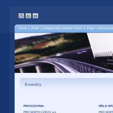
Úvod
|
Profil
|
Integrovaný systém řízení
|
Pneu + autoservi
Kontakty
PROVOZOVNA:
SÍDLO SP
PRO NORTH CZECH, a.s.
PRO NORTH