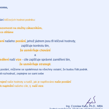
rocesu,
vání
klíčových hodnot podniku
:
pozornosti na služby zákazníkům,
 co děláme
lení
našeho
poslání
, jehož jádrem jsou tři klíčové hodnoty,
zajišťuje kontrolu tím,
že usměrňuje chování
a
sdílení
naší
vize
- cíle zajišťuje správné zaměření tím,
že usměrňuje strategii
.
poslání, můžeme se spolehnout na všechny ostatní, že budou řídit podnik.
li rozhodnutí, zeptejme se sami sebe
rojeví
naše hodnoty a tudíž, jak je naplňováno
naše poslání
 k naplnění
našeho cíle, tj.
naší vize
.
Ing. Czeslaw Kura, Ph.D., MBA
ředitel společnosti, předseda představenstva