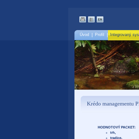
Úvod
|
Profil
|
Integrovaný sys
Krédo managementu
HODNOTOVÝ PACKET:
trh,
tradice,